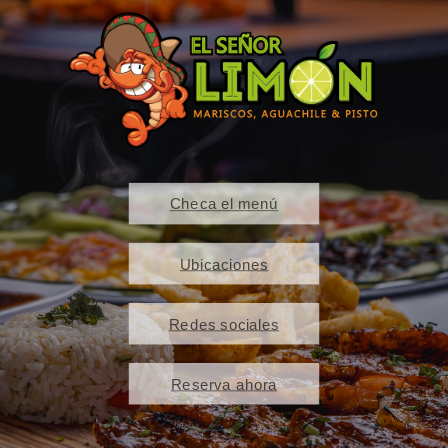
Checa el menú
Ubicaciones
Redes sociales
Reserva ahora